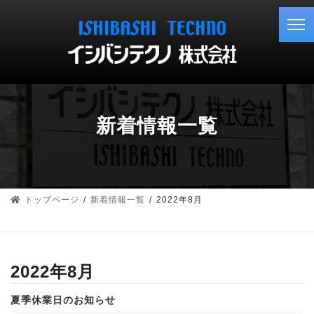
コ
ナ
ン
ビ
テ
ゲ
ン
ー
ツ
シ
へ
ョ
ス
ン
キ
に
新着情報一覧
ッ
移
プ
動
トップページ
新着情報一覧
2022年8月
2022年8月
夏季休業日のお知らせ