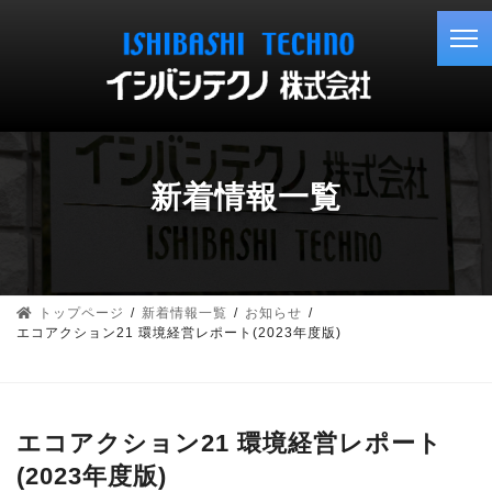
コ
ナ
ン
ビ
テ
ゲ
ン
ー
ツ
シ
へ
ョ
ス
ン
キ
に
新着情報一覧
ッ
移
プ
動
トップページ
新着情報一覧
お知らせ
エコアクション21 環境経営レポート(2023年度版)
エコアクション21 環境経営レポート
(2023年度版)