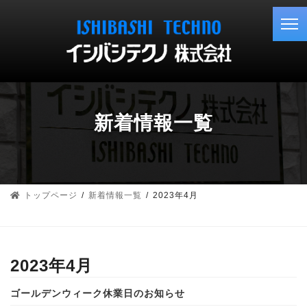
コ
ナ
ン
ビ
テ
ゲ
ン
ー
ツ
シ
へ
ョ
ス
ン
キ
に
新着情報一覧
ッ
移
プ
動
トップページ
新着情報一覧
2023年4月
2023年4月
ゴールデンウィーク休業日のお知らせ