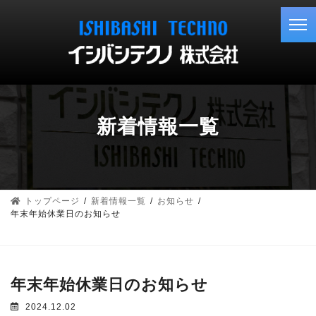
コ
ナ
ン
ビ
テ
ゲ
ン
ー
ツ
シ
へ
ョ
ス
ン
キ
に
新着情報一覧
ッ
移
プ
動
トップページ
新着情報一覧
お知らせ
年末年始休業日のお知らせ
年末年始休業日のお知らせ
2024.12.02