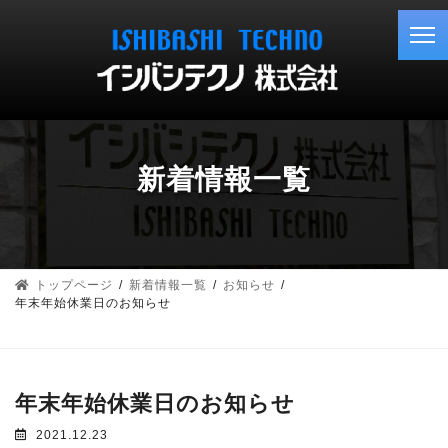
コ
ナ
ン
ビ
テ
ゲ
ン
ー
ツ
シ
へ
ョ
ス
ン
キ
に
新着情報一覧
ッ
移
プ
動
トップページ
新着情報一覧
お知らせ
年末年始休業日のお知らせ
年末年始休業日のお知らせ
2021.12.23